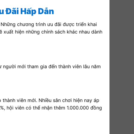
u Đãi Hấp Dẫn
 Những chương trình ưu đãi được triển khai
 sẽ xuất hiện những chính sách khác nhau dành
 người mới tham gia đến thành viên lâu năm
 thành viên mới. Nhiều sân chơi hiện nay áp
0%, hội viên có thể nhận thêm 1.000.000 đồng