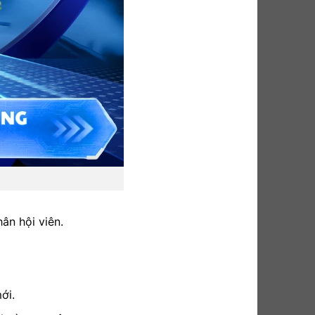
ân hội viên.
ới.