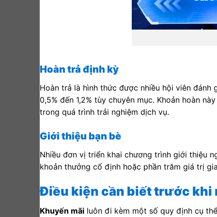
Hoàn trả định kỳ
Hoàn trả là hình thức được nhiều hội viên đánh 
0,5% đến 1,2% tùy chuyên mục. Khoản hoàn này 
trong quá trình trải nghiệm dịch vụ.
Giới thiệu bạn bè
Nhiều đơn vị triển khai chương trình giới thiệu
khoản thưởng cố định hoặc phần trăm giá trị gi
Điều kiện cần biết trước kh
Khuyến mãi
luôn đi kèm một số quy định cụ thể