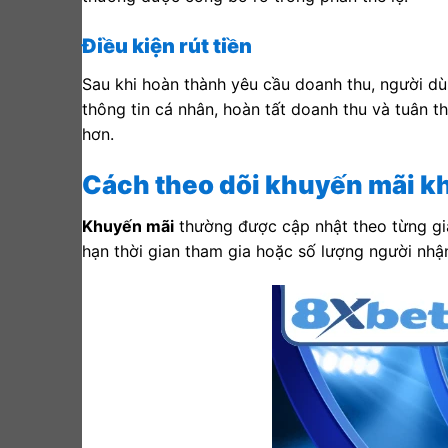
Điều kiện rút tiền
Sau khi hoàn thành yêu cầu doanh thu, người dù
thông tin cá nhân, hoàn tất doanh thu và tuân th
hơn.
Cách theo dõi khuyến mãi kh
Khuyến mãi
thường được cập nhật theo từng gia
hạn thời gian tham gia hoặc số lượng người nhậ