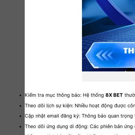
Kiểm tra mục thông báo: Hệ thống
8X BET
thườn
Theo dõi lịch sự kiện: Nhiều hoạt động được cô
Cập nhật email đăng ký: Thông báo quan trọng th
Theo dõi ứng dụng di động: Các phiên bản ứng d