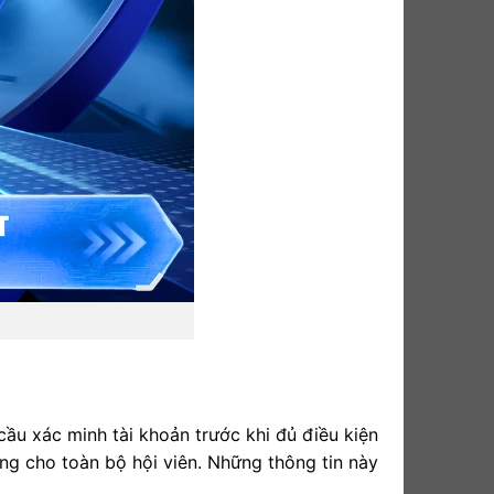
cầu xác minh tài khoản trước khi đủ điều kiện
ng cho toàn bộ hội viên. Những thông tin này