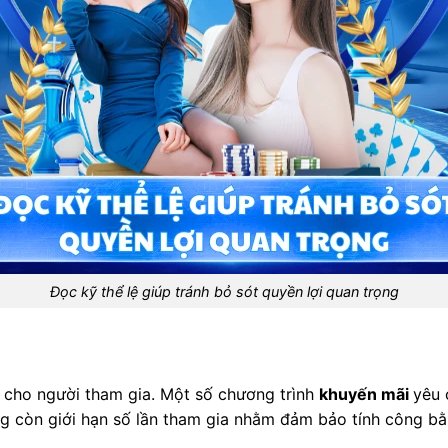
Đọc kỹ thể lệ giúp tránh bỏ sót quyền lợi quan trọng
h cho người tham gia. Một số chương trình
khuyến mãi
yêu 
ng còn giới hạn số lần tham gia nhằm đảm bảo tính công bằ