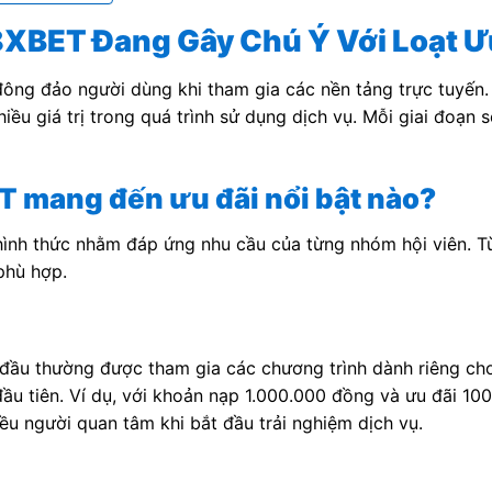
XBET Đang Gây Chú Ý Với Loạt Ư
đông đảo người dùng khi tham gia các nền tảng trực tuyến.
ều giá trị trong quá trình sử dụng dịch vụ. Mỗi giai đoạn
T mang đến ưu đãi nổi bật nào?
ình thức nhằm đáp ứng nhu cầu của từng nhóm hội viên. Từ
phù hợp.
đầu thường được tham gia các chương trình dành riêng cho
u tiên. Ví dụ, với khoản nạp 1.000.000 đồng và ưu đãi 10
ều người quan tâm khi bắt đầu trải nghiệm dịch vụ.