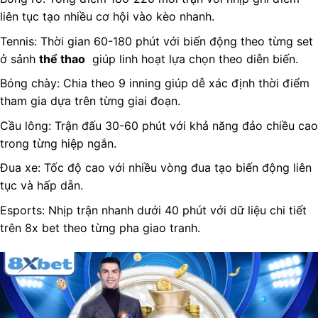
liên tục tạo nhiều cơ hội vào kèo nhanh.
Tennis: Thời gian 60-180 phút với biến động theo từng set
ở sảnh
thể thao
giúp linh hoạt lựa chọn theo diễn biến.
Bóng chày: Chia theo 9 inning giúp dễ xác định thời điểm
tham gia dựa trên từng giai đoạn.
Cầu lông: Trận đấu 30-60 phút với khả năng đảo chiều cao
trong từng hiệp ngắn.
Đua xe: Tốc độ cao với nhiều vòng đua tạo biến động liên
tục và hấp dẫn.
Esports: Nhịp trận nhanh dưới 40 phút với dữ liệu chi tiết
trên 8x bet theo từng pha giao tranh.