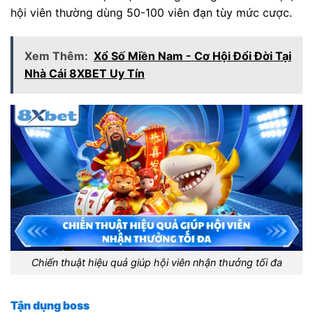
hội viên thường dùng 50-100 viên đạn tùy mức cược.
Xem Thêm:
Xổ Số Miền Nam - Cơ Hội Đổi Đời Tại
Nhà Cái 8XBET Uy Tín
Chiến thuật hiệu quả giúp hội viên nhận thưởng tối đa
Tận dụng boss