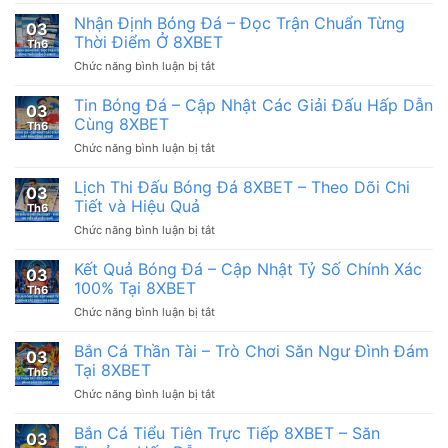
Bayern
Về
Chân
Munich
Nhận Định Bóng Đá – Đọc Trận Chuẩn Từng
Đội
Sút
03
–
Bóng
Thời Điểm Ở 8XBET
Cùng
Th6
Sức
Đỉnh
8XBET
ở
Chức năng bình luận bị tắt
Hút
Cao
Nhận
Dự
Từ
Định
Tin Bóng Đá – Cập Nhật Các Giải Đấu Hấp Dẫn
Đoán
8XBET
03
Bóng
Bóng
Cùng 8XBET
Th6
Đá
Đá
ở
Chức năng bình luận bị tắt
–
Đỉnh
Tin
Đọc
Cao
Bóng
Lịch Thi Đấu Bóng Đá 8XBET – Theo Dõi Chi
Trận
Tại
03
Đá
Chuẩn
Tiết và Hiệu Quả
8XBET
Th6
–
Từng
ở
Chức năng bình luận bị tắt
Cập
Thời
Lịch
Nhật
Điểm
Thi
Kết Quả Bóng Đá – Cập Nhật Tỷ Số Chính Xác
Các
Ở
03
Đấu
Giải
100% Tại 8XBET
8XBET
Th6
Bóng
Đấu
ở
Chức năng bình luận bị tắt
Đá
Hấp
Kết
8XBET
Dẫn
Quả
Bắn Cá Thần Tài – Trò Chơi Săn Ngư Đình Đám
–
Cùng
03
Bóng
Theo
Tại 8XBET
8XBET
Th6
Đá
Dõi
ở
Chức năng bình luận bị tắt
–
Chi
Bắn
Cập
Tiết
Cá
Bắn Cá Tiểu Tiên Trực Tiếp 8XBET – Săn
Nhật
và
03
Thần
Tỷ