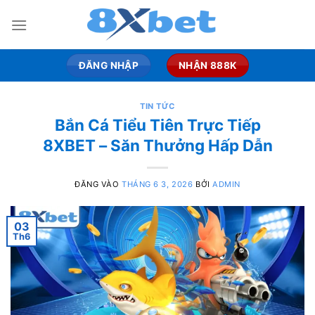
Bỏ
qua
nội
dung
ĐĂNG NHẬP
NHẬN 888K
TIN TỨC
Bắn Cá Tiểu Tiên Trực Tiếp
8XBET – Săn Thưởng Hấp Dẫn
ĐĂNG VÀO
THÁNG 6 3, 2026
BỞI
ADMIN
03
Th6