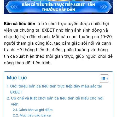
Bắn cá tiểu tiên
là trò chơi trực tuyến được nhiều hội
viên ưa chuộng tại 8XBET nhờ hình ảnh sinh động và
nhịp độ trận đấu nhanh. Mỗi bàn chơi thường có 10-20
người tham gia cùng lúc, tạo cảm giác sôi nổi và cạnh
tranh. Hệ thống hiển thị điểm, phần thưởng và thông
tin cá xuất hiện theo thời gian thực, giúp người chơi dễ
dàng theo dõi tiến trình.
Mục Lục
Giới thiệu bắn cá tiểu tiên trực tiếp đầy màu sắc tại
8XBET
Cơ chế và luật chơi bắn cá tiểu tiên dễ hiểu cho hội
viên
Cách bắn và ghi điểm
Mục tiêu các loại cá