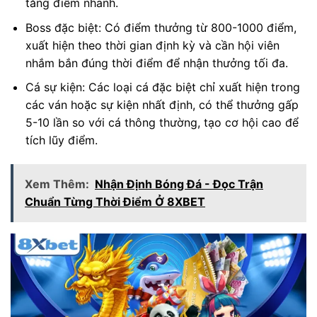
tăng điểm nhanh.
Boss đặc biệt: Có điểm thưởng từ 800-1000 điểm,
xuất hiện theo thời gian định kỳ và cần hội viên
nhắm bắn đúng thời điểm để nhận thưởng tối đa.
Cá sự kiện: Các loại cá đặc biệt chỉ xuất hiện trong
các ván hoặc sự kiện nhất định, có thể thưởng gấp
5-10 lần so với cá thông thường, tạo cơ hội cao để
tích lũy điểm.
Xem Thêm:
Nhận Định Bóng Đá - Đọc Trận
Chuẩn Từng Thời Điểm Ở 8XBET