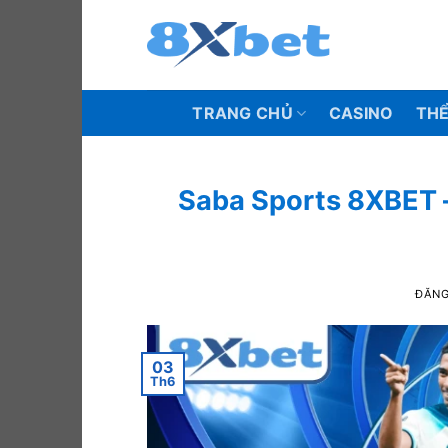
Bỏ
qua
nội
dung
TRANG CHỦ
CASINO
THỂ
Saba Sports 8XBET 
ĐĂN
03
Th6