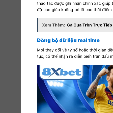
thao tác được ghi nhận chính xác giúp tr
độ cao giúp không bỏ lỡ các thời điểm 
Xem Thêm:
Gà Cựa Tròn Trực Tiếp
Đồng bộ dữ liệu real time
Mọi thay đổi về tỷ số hoặc thời gian đều 
tục, có thể nhận ra diễn biến trận đấu 