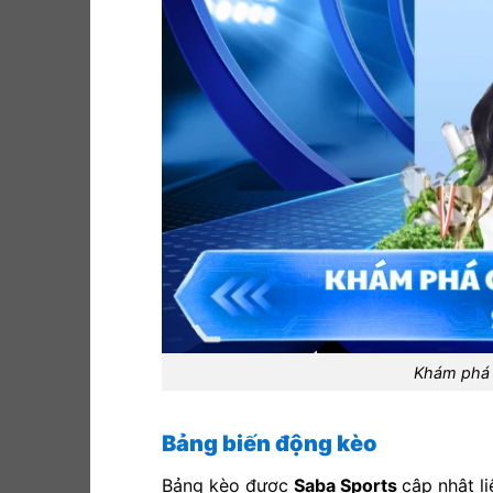
Khám phá c
Bảng biến động kèo
Bảng kèo được
Saba Sports
cập nhật l