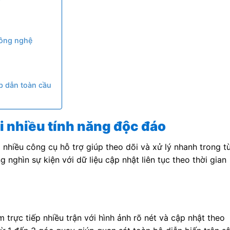
công nghệ
p dẫn toàn cầu
i nhiều tính năng độc đáo
 nhiều công cụ hỗ trợ giúp theo dõi và xử lý nhanh trong t
 nghìn sự kiện với dữ liệu cập nhật liên tục theo thời gian
trực tiếp nhiều trận với hình ảnh rõ nét và cập nhật theo