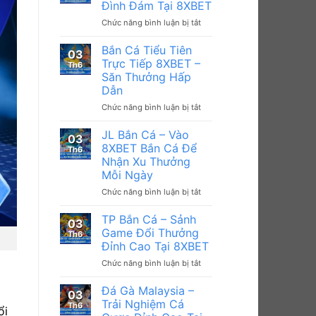
Đình Đám Tại 8XBET
và
–
Hiệu
ở
Chức năng bình luận bị tắt
Cập
Quả
Bắn
Nhật
Cá
Tỷ
Bắn Cá Tiểu Tiên
03
Thần
Số
Trực Tiếp 8XBET –
Th6
Tài
Chính
Săn Thưởng Hấp
–
Xác
Dẫn
Trò
100%
Chơi
Tại
ở
Chức năng bình luận bị tắt
Săn
8XBET
Bắn
Ngư
Cá
JL Bắn Cá – Vào
03
Đình
Tiểu
8XBET Bắn Cá Để
Th6
Đám
Tiên
Nhận Xu Thưởng
Tại
Trực
Mỗi Ngày
8XBET
Tiếp
8XBET
ở
Chức năng bình luận bị tắt
–
JL
Săn
Bắn
TP Bắn Cá – Sảnh
03
Thưởng
Cá
Game Đổi Thưởng
Th6
Hấp
–
Đỉnh Cao Tại 8XBET
Dẫn
Vào
ở
Chức năng bình luận bị tắt
8XBET
TP
Bắn
Bắn
Cá
Đá Gà Malaysia –
03
Cá
Để
Trải Nghiệm Cá
Th6
ổi
–
Nhận