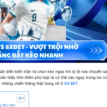
t diễn biến trận và chọn kèo ngay khi tỷ lệ vừa chuyển s
 cần thấy thời điểm phù hợp là có thể vào ngay trong lúc tr
ó những chiến thắng thật bùng nổ ở
8X BET
.
g độc đáo