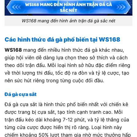
WS168 mang đến hình ảnh trận đá gà sắc nét
Các hình thức đá gà phổ biến tại WS168
WS168
mang đến nhiều hình thức đá gà khác nhau,
giúp hội viên dễ dàng lựa chọn theo sở thích và cách
theo dõi trận đấu. Mỗi loại hình sở hữu đặc điểm riêng
về thời lượng thi đấu, tốc độ ra đòn và tỷ lệ cược, tạo
nên sức hút riêng trong từng cuộc đối đầu.
Đá gà cựa sắt
Đá gà cựa sắt là hình thức phổ biến nhất với chiến kê
được trang bị cựa sắt, tạo tính cạnh tranh cao. Mỗi
trận đấu kéo dài khoảng 7-12 phút, và tỷ lệ thắng của
từng cửa cược được hiển thị rõ ràng. Loại hình này
chiếm khoảng 50% lượt tham gia nhờ mức thưởng hấp