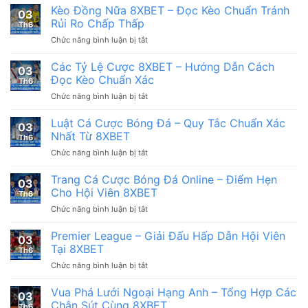
Là
Kèo Đồng Nữa 8XBET – Đọc Kèo Chuẩn Tránh
03
Gì
Rủi Ro Chấp Thấp
Th6
–
ở
Chức năng bình luận bị tắt
Cá
Kèo
Cược
Đồng
Các Tỷ Lệ Cược 8XBET – Hướng Dẫn Cách
Thể
03
Nữa
Thao
Đọc Kèo Chuẩn Xác
Th6
8XBET
Tại
ở
Chức năng bình luận bị tắt
–
8XBET
Các
Đọc
Đầy
Tỷ
Luật Cá Cược Bóng Đá – Quy Tắc Chuẩn Xác
Kèo
Sôi
03
Lệ
Chuẩn
Nhất Từ 8XBET
Động
Th6
Cược
Tránh
ở
Chức năng bình luận bị tắt
8XBET
Rủi
Luật
–
Ro
Cá
Trang Cá Cược Bóng Đá Online – Điểm Hẹn
Hướng
Chấp
03
Cược
Dẫn
Cho Hội Viên 8XBET
Thấp
Th6
Bóng
Cách
ở
Chức năng bình luận bị tắt
Đá
Đọc
Trang
–
Kèo
Cá
Premier League – Giải Đấu Hấp Dẫn Hội Viên
Quy
Chuẩn
03
Cược
Tắc
Tại 8XBET
Xác
Th6
Bóng
Chuẩn
ở
Chức năng bình luận bị tắt
Đá
Xác
Premier
Online
Nhất
League
Vua Phá Lưới Ngoại Hạng Anh – Tổng Hợp Các
–
Từ
03
–
Điểm
Chân Sút Cùng 8XBET
8XBET
Th6