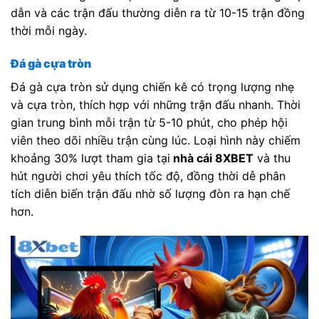
dẫn và các trận đấu thường diễn ra từ 10-15 trận đồng
thời mỗi ngày.
Đá gà cựa tròn
Đá gà cựa tròn sử dụng chiến kê có trọng lượng nhẹ
và cựa tròn, thích hợp với những trận đấu nhanh. Thời
gian trung bình mỗi trận từ 5-10 phút, cho phép hội
viên theo dõi nhiều trận cùng lúc. Loại hình này chiếm
khoảng 30% lượt tham gia tại
nhà cái 8XBET
và thu
hút người chơi yêu thích tốc độ, đồng thời dễ phân
tích diễn biến trận đấu nhờ số lượng đòn ra hạn chế
hơn.