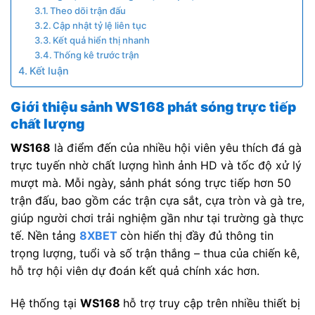
Theo dõi trận đấu
Cập nhật tỷ lệ liên tục
Kết quả hiển thị nhanh
Thống kê trước trận
Kết luận
Giới thiệu sảnh WS168 phát sóng trực tiếp
chất lượng
WS168
là điểm đến của nhiều hội viên yêu thích đá gà
trực tuyến nhờ chất lượng hình ảnh HD và tốc độ xử lý
mượt mà. Mỗi ngày, sảnh phát sóng trực tiếp hơn 50
trận đấu, bao gồm các trận cựa sắt, cựa tròn và gà tre,
giúp người chơi trải nghiệm gần như tại trường gà thực
tế. Nền tảng
8XBET
còn hiển thị đầy đủ thông tin
trọng lượng, tuổi và số trận thắng – thua của chiến kê,
hỗ trợ hội viên dự đoán kết quả chính xác hơn.
Hệ thống tại
WS168
hỗ trợ truy cập trên nhiều thiết bị