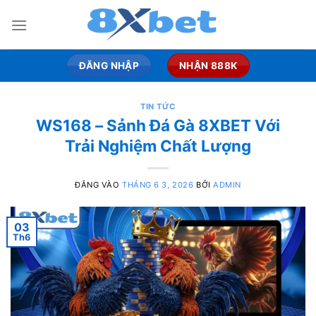
Bỏ
qua
nội
dung
ĐĂNG NHẬP
NHẬN 888K
TIN TỨC
WS168 – Sảnh Đá Gà 8XBET Với
Trải Nghiệm Chất Lượng
ĐĂNG VÀO
THÁNG 6 3, 2026
BỞI
ADMIN
03
Th6