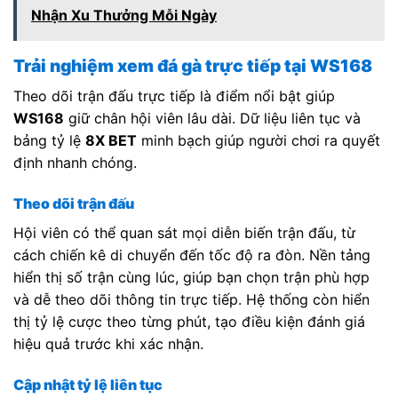
Nhận Xu Thưởng Mỗi Ngày
Trải nghiệm xem đá gà trực tiếp tại WS168
Theo dõi trận đấu trực tiếp là điểm nổi bật giúp
WS168
giữ chân hội viên lâu dài. Dữ liệu liên tục và
bảng tỷ lệ
8X BET
minh bạch giúp người chơi ra quyết
định nhanh chóng.
Theo dõi trận đấu
Hội viên có thể quan sát mọi diễn biến trận đấu, từ
cách chiến kê di chuyển đến tốc độ ra đòn. Nền tảng
hiển thị số trận cùng lúc, giúp bạn chọn trận phù hợp
và dễ theo dõi thông tin trực tiếp. Hệ thống còn hiển
thị tỷ lệ cược theo từng phút, tạo điều kiện đánh giá
hiệu quả trước khi xác nhận.
Cập nhật tỷ lệ liên tục